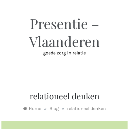
Ga
naar
inhoud
Presentie –
Vlaanderen
goede zorg in relatie
MENU
relationeel denken
Home
»
Blog
»
relationeel denken