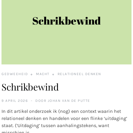
GEDWEEHEID
MACHT
RELATIONEEL DENKEN
Schrikbewind
9 APRIL 2026
DOOR
JOHAN VAN DE PUTTE
In dit artikel onderzoek ik (nog) een context waarin het
relationeel denken en handelen voor een flinke ‘uitdaging’
staat. (‘Uitdaging’ tussen aanhalingstekens, want
misschien is