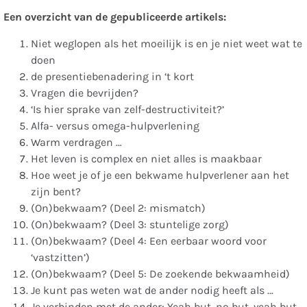
Een overzicht van de gepubliceerde artikels:
Niet weglopen als het moeilijk is en je niet weet wat te
doen
de presentiebenadering in ‘t kort
Vragen die bevrijden?
‘Is hier sprake van zelf-destructiviteit?’
Alfa- versus omega-hulpverlening
Warm verdragen …
Het leven is complex en niet alles is maakbaar
Hoe weet je of je een bekwame hulpverlener aan het
zijn bent?
(On)bekwaam? (Deel 2: mismatch)
(On)bekwaam? (Deel 3: stuntelige zorg)
(On)bekwaam? (Deel 4: Een eerbaar woord voor
‘vastzitten’)
(On)bekwaam? (Deel 5: De zoekende bekwaamheid)
Je kunt pas weten wat de ander nodig heeft als …
Je verbinden met de ander: Yeah but, no but, yeah but,