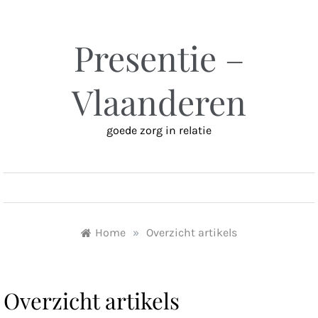
Ga
naar
inhoud
Presentie –
Vlaanderen
goede zorg in relatie
MENU
Home
»
Overzicht artikels
Overzicht artikels