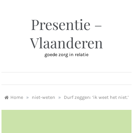
Ga
naar
inhoud
Presentie –
Vlaanderen
goede zorg in relatie
MENU
Home
»
niet-weten
»
Durf zeggen: ‘ik weet het niet.’