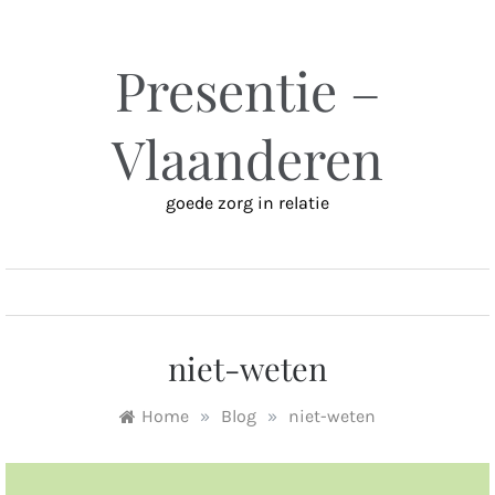
Ga
naar
inhoud
Presentie –
Vlaanderen
goede zorg in relatie
MENU
niet-weten
Home
»
Blog
»
niet-weten