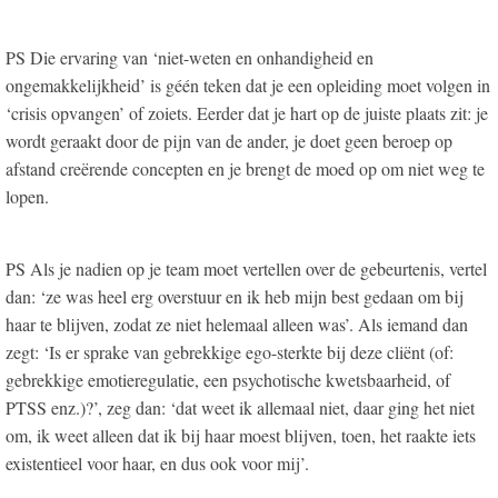
PS Die ervaring van ‘niet-weten en onhandigheid en
ongemakkelijkheid’ is géén teken dat je een opleiding moet volgen in
‘crisis opvangen’ of zoiets. Eerder dat je hart op de juiste plaats zit: je
wordt geraakt door de pijn van de ander, je doet geen beroep op
afstand creërende concepten en je brengt de moed op om niet weg te
lopen.
PS Als je nadien op je team moet vertellen over de gebeurtenis, vertel
dan: ‘ze was heel erg overstuur en ik heb mijn best gedaan om bij
haar te blijven, zodat ze niet helemaal alleen was’. Als iemand dan
zegt: ‘Is er sprake van gebrekkige ego-sterkte bij deze cliënt (of:
gebrekkige emotieregulatie, een psychotische kwetsbaarheid, of
PTSS enz.)?’, zeg dan: ‘dat weet ik allemaal niet, daar ging het niet
om, ik weet alleen dat ik bij haar moest blijven, toen, het raakte iets
existentieel voor haar, en dus ook voor mij’.