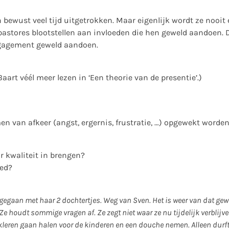
 bewust veel tijd uitgetrokken. Maar eigenlijk wordt ze nooit 
pastores blootstellen aan invloeden die hen geweld aandoen. 
ngagement geweld aandoen.
aart véél meer lezen in ‘Een theorie van de presentie’.)
n van afkeer (angst, ergernis, frustratie, …) opgewekt worde
ar kwaliteit in brengen?
oed?
ggegaan met haar 2 dochtertjes. Weg van Sven. Het is weer van dat gew
e houdt sommige vragen af. Ze zegt niet waar ze nu tijdelijk verblijve
leren gaan halen voor de kinderen en een douche nemen. Alleen durft