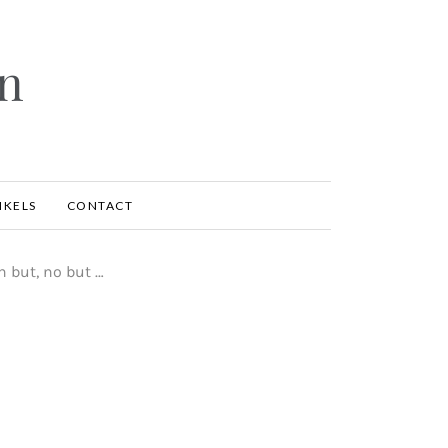
en
IKELS
CONTACT
h but, no but …