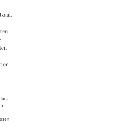
tzaal,
uren
e
oten
t er
den,
en
ussen