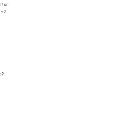
ft en
er 2
p?