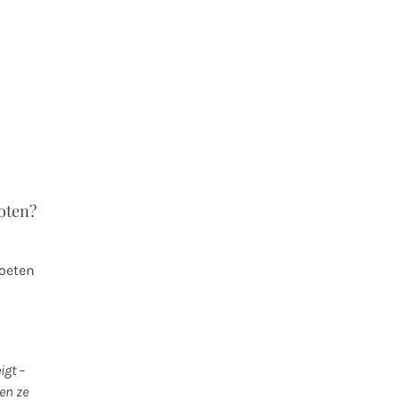
toten?
moeten
igt –
en ze