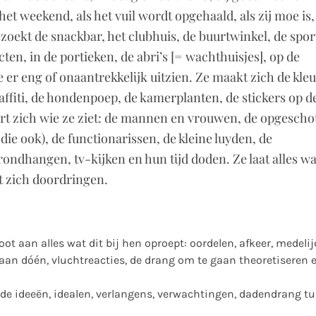
et weekend, als het vuil wordt opgehaald, als zij moe is,
ezoekt de snackbar, het clubhuis, de buurtwinkel, de spor
en, in de portieken, de abri’s [= wachthuisjes], op de
ie er eng of onaantrekkelijk uitzien. Ze maakt zich de kle
graffiti, de hondenpoep, de kamerplanten, de stickers op d
seert zich wie ze ziet: de mannen en vrouwen, de opgesch
die ook), de functionarissen, de kleine luyden, de
ndhangen, tv-kijken en hun tijd doden. Ze laat alles wa
t zich doordringen.
loot aan alles wat dit bij hen oproept: oordelen, afkeer, medelij
aan dóén, vluchtreacties, de drang om te gaan theoretiseren 
e ideeën, idealen, verlangens, verwachtingen, dadendrang t