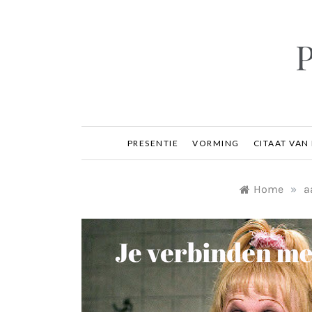
Ga
naar
inhoud
P
PRESENTIE
VORMING
CITAAT VAN
Home
»
a