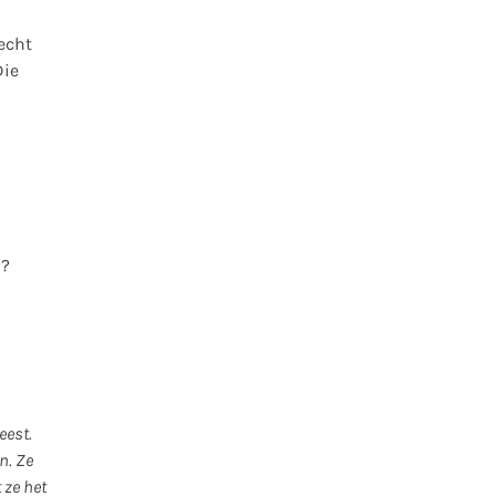
echt
Die
n?
eest.
n. Ze
 ze het