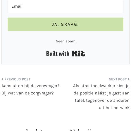
JA, GRAAG.
Geen spam
Built with Kit
Bericht
Aansluiten bij de zorgvrager?
Als straathoekwerker kies je
Bij wat van de zorgvrager?
de positie náást je gast aan
navigatie
tafel, tegenover de anderen
uit het netwerk