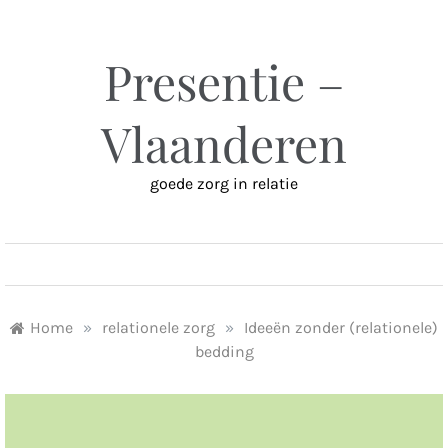
Ga
naar
inhoud
Presentie –
Vlaanderen
goede zorg in relatie
MENU
Home
»
relationele zorg
»
Ideeën zonder (relationele)
bedding