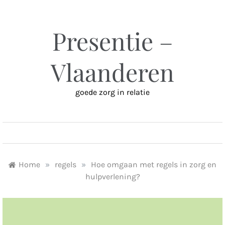
Ga
naar
inhoud
Presentie –
Vlaanderen
goede zorg in relatie
MENU
Home
»
regels
»
Hoe omgaan met regels in zorg en
hulpverlening?