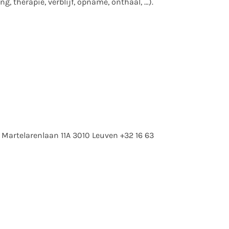
g, therapie, verblijf, opname, onthaal, …).
. Martelarenlaan 11A 3010 Leuven +32 16 63