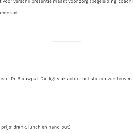
 voor verschil presentie maakt voor zorg (begeleiding, coachin
kcontext.
ostel De Blauwput. Die ligt vlak achter het station van Leuven
e prijs: drank, lunch en hand-out)