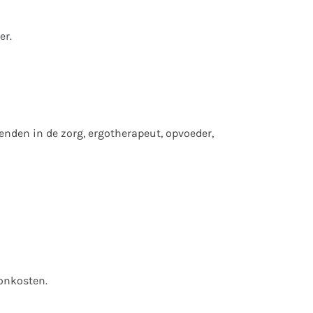
er
.
venden in de zorg, ergotherapeut, opvoeder,
onkosten.