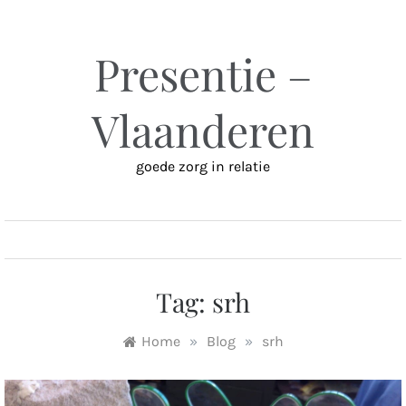
Ga
naar
inhoud
Presentie –
Vlaanderen
goede zorg in relatie
MENU
Tag:
srh
Home
»
Blog
»
srh