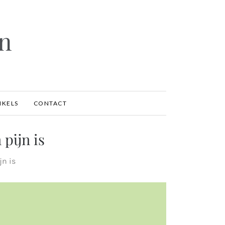
en
IKELS
CONTACT
 pijn is
jn is