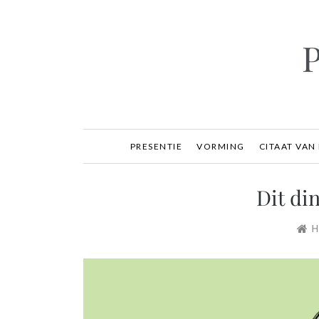
Ga
naar
inhoud
P
PRESENTIE
VORMING
CITAAT VAN
Dit din
H