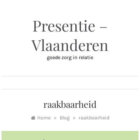
Ga
naar
inhoud
Presentie –
Vlaanderen
goede zorg in relatie
MENU
raakbaarheid
Home
»
Blog
»
raakbaarheid