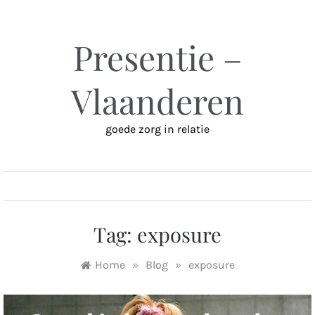
Ga
naar
inhoud
Presentie –
Vlaanderen
goede zorg in relatie
MENU
Tag:
exposure
Home
»
Blog
»
exposure