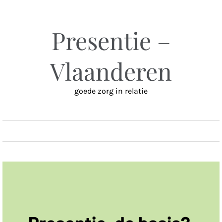
Ga
naar
inhoud
Presentie –
Vlaanderen
goede zorg in relatie
MENU
Blog