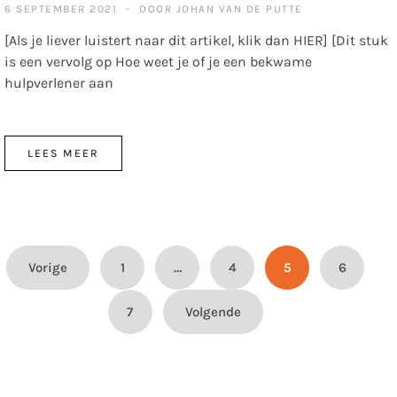
6 SEPTEMBER 2021
DOOR
JOHAN VAN DE PUTTE
[Als je liever luistert naar dit artikel, klik dan HIER] [Dit stuk
is een vervolg op Hoe weet je of je een bekwame
hulpverlener aan
LEES MEER
Berichten
Vorige
1
…
4
5
6
paginering
7
Volgende